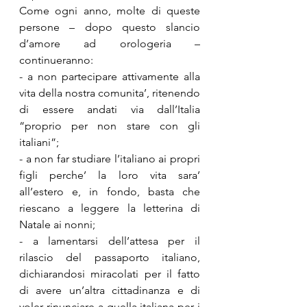
Come ogni anno, molte di queste 
persone – dopo questo slancio 
d’amore ad orologeria – 
continueranno:
- a non partecipare attivamente alla 
vita della nostra comunita’, ritenendo 
di essere andati via dall’Italia 
“proprio per non stare con gli 
italiani”;
- a non far studiare l’italiano ai propri 
figli perche’ la loro vita sara’ 
all’estero e, in fondo, basta che 
riescano a leggere la letterina di 
Natale ai nonni;
- a lamentarsi dell’attesa per il 
rilascio del passaporto italiano, 
dichiarandosi miracolati per il fatto 
di avere un’altra cittadinanza e di 
voler rinunciare a quella italiana per i 