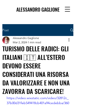
ALESSANDRO GAGLIONE
Post
Alessandro Gaglione
Mar 2, 2024
1 min read
TURISMO DELLE RADICI: GLI
ITALIANI 🇮🇹 ALL’ESTERO
DEVONO ESSERE
CONSIDERATI UNA RISORSA
DA VALORIZZARE E NON UNA
ZAVORRA DA SCARICARE!
https://video.wixstatic.com/video/32812c_
37b00d31feb549418cb401a94cedebba/360