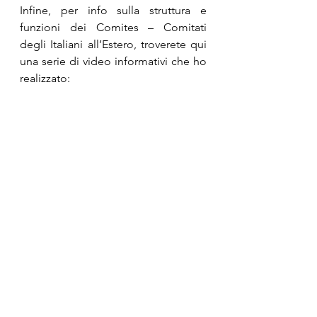
Infine, per info sulla struttura e 
funzioni dei Comites – Comitati 
degli Italiani all’Estero, troverete qui 
una serie di video informativi che ho 
realizzato:
https://youtube.com/playlist?
list=PLlzlQazUKlAS8dmxC2Ywie0BI8
AkOqmzE
Vi ringrazio in anticipo per il 
supporto e per qualsiasi necessita’ di 
chiarimenti non esitate a contattarmi. 
Un caro saluto e ci aggiorniamo 
presto. Alessandro