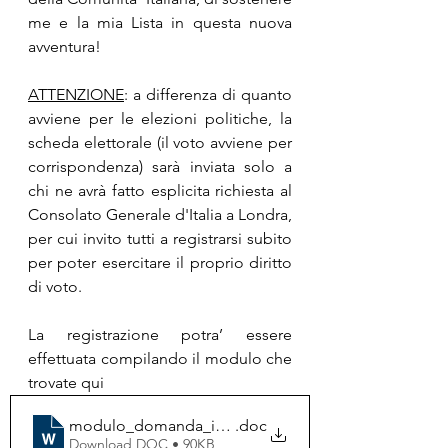
me e la mia Lista in questa nuova 
avventura!
ATTENZIONE
: a differenza di quanto 
avviene per le elezioni politiche, la 
scheda elettorale (il voto avviene per 
corrispondenza) sarà inviata solo a 
chi ne avrà fatto esplicita richiesta al 
Consolato Generale d'Italia a Londra, 
per cui invito tutti a registrarsi subito 
per poter esercitare il proprio diritto 
di voto.
La registrazione potra’ essere 
effettuata compilando il modulo che 
trovate qui 
modulo_domanda_iscrizione_elenco_elettori (3)
.doc
Download DOC • 90KB