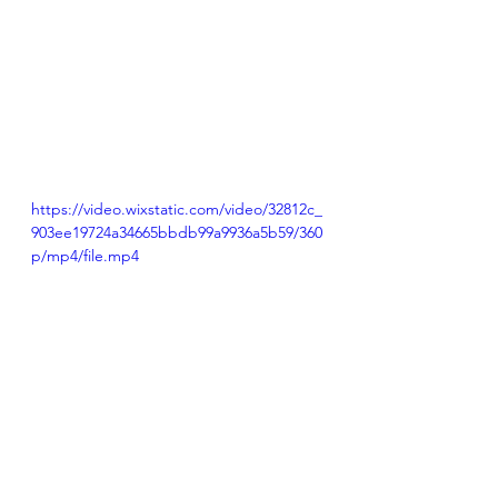
https://video.wixstatic.com/video/32812c_
903ee19724a34665bbdb99a9936a5b59/360
p/mp4/file.mp4